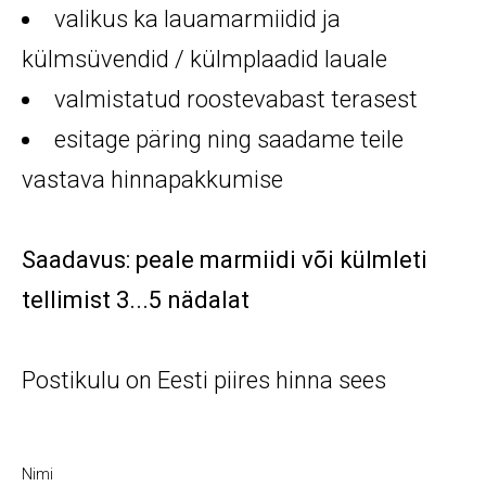
valikus ka lauamarmiidid ja
külmsüvendid / külmplaadid lauale
valmistatud roostevabast terasest
esitage päring ning saadame teile
vastava hinnapakkumise
Saadavus: peale marmiidi või külmleti
tellimist 3...5 nädalat
Postikulu on Eesti piires hinna sees
Nimi