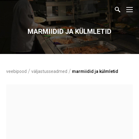
MARMIIDID JA KÜLMLETID
/
/
veebipood
väljastusseadmed
marmiidid ja külmletid