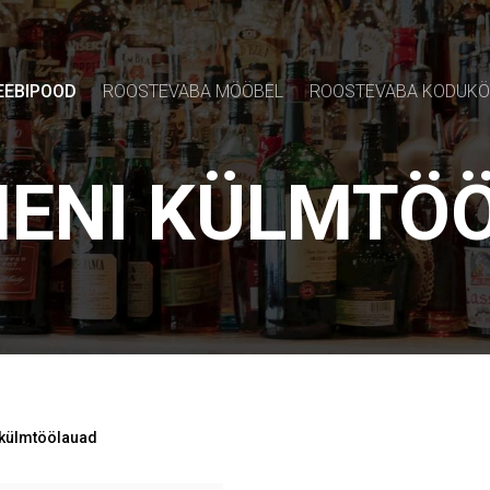
EEBIPOOD
ROOSTEVABA MÖÖBEL
ROOSTEVABA KODUK
ENI KÜLMTÖ
külmtöölauad