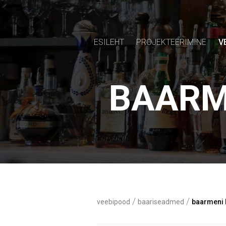
ESILEHT
PROJEKTEERIMINE
V
BAARM
/
/
veebipood
baariseadmed
baarmeni 