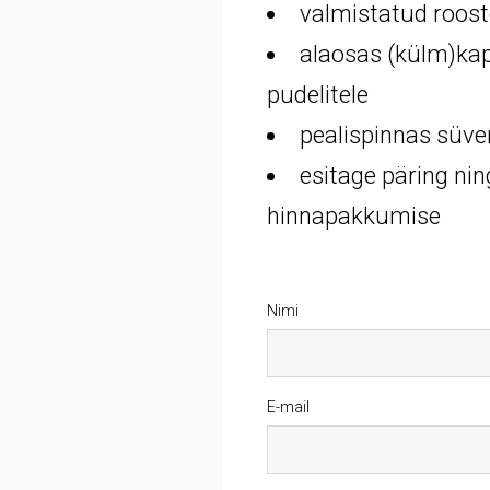
valmistatud roost
alaosas (külm)kapi
pudelitele
pealispinnas süven
esitage päring ni
hinnapakkumise
Nimi
E-mail