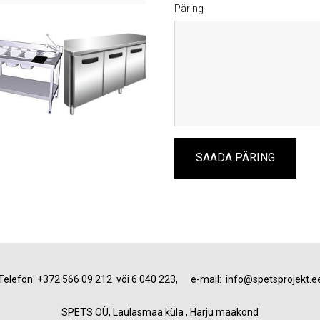
Päring
Telefon: +372 566 09 212 või 6 040 223, e-mail: info@spetsprojekt.e
SPETS OÜ, Laulasmaa küla , Harju maakond