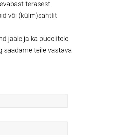
evabast terasest.
d või (külm)sahtlit
d jääle ja ka pudelitele
ng saadame teile vastava