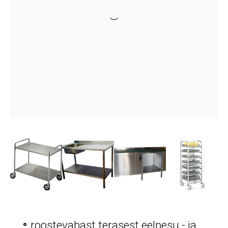
roostevabast terasest eelpesu - ja