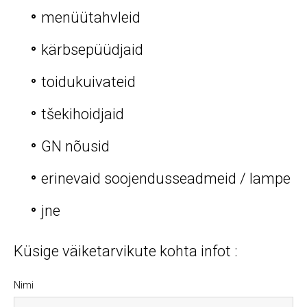
menüütahvleid
kärbsepüüdjaid
toidukuivateid
tšekihoidjaid
GN nõusid
erinevaid soojendusseadmeid / lampe
jne
Küsige väiketarvikute kohta infot :
Nimi