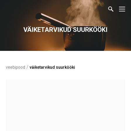
VÄIKETARVIKUD SUURKÖÖKI
/
veebipood
väiketarvikud suurkööki