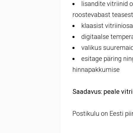
lisandite vitriinid
roostevabast teases
klaasist vitriinios
digitaalse temper
valikus suuremai
esitage päring ni
hinnapakkumise
Saadavus: peale vitrii
Postikulu on Eesti pii