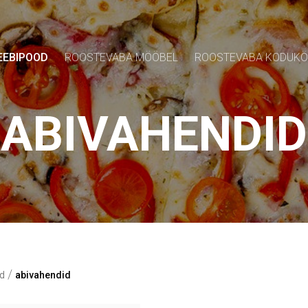
EEBIPOOD
ROOSTEVABA MÖÖBEL
ROOSTEVABA KODUK
ABIVAHENDID
/
d
abivahendid