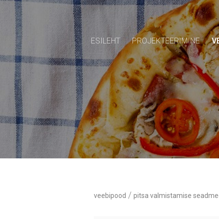
ESILEHT
PROJEKTEERIMINE
V
/
veebipood
pitsa valmistamise seadme