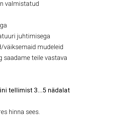
 on valmistatud
t
aga
atuuri juhtimisega
d/väiksemaid mudeleid
ng saadame teile vastava
ni tellimist 3...5 nädalat
res hinna sees.