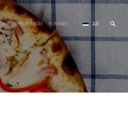
ÖÖK
TEHTUD TÖÖD
KONTAKT