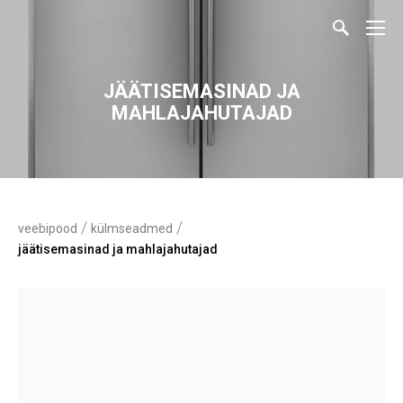
JÄÄTISEMASINAD JA
MAHLAJAHUTAJAD
/
/
veebipood
külmseadmed
jäätisemasinad ja mahlajahutajad