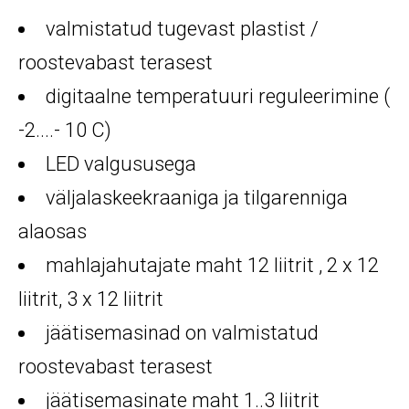
valmistatud tugevast plastist /
roostevabast terasest
digitaalne temperatuuri reguleerimine (
-2....- 10 C)
LED valgususega
väljalaskeekraaniga ja tilgarenniga
alaosas
mahlajahutajate maht 12 liitrit , 2 x 12
liitrit, 3 x 12 liitrit
jäätisemasinad on valmistatud
roostevabast terasest
jäätisemasinate maht 1..3 liitrit