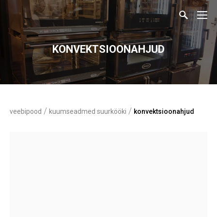
KONVEKTSIOONAHJUD
/
/
veebipood
kuumseadmed suurkööki
konvektsioonahjud