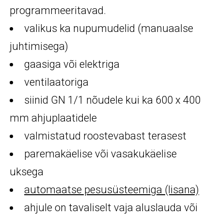
programmeeritavad.
valikus ka nupumudelid (manuaalse
juhtimisega)
gaasiga või elektriga
ventilaatoriga
siinid GN 1/1 nõudele kui ka 600 x 400
mm ahjuplaatidele
valmistatud roostevabast terasest
paremakäelise või vasakukäelise
uksega
automaatse pesusüsteemiga (lisana)
ahjule on tavaliselt vaja aluslauda või