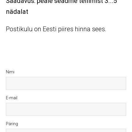
Saadavus: peale seadme tellimist 3...5
nädalat
Postikulu on Eesti piires hinna sees.
Nimi
E-mail
Päring