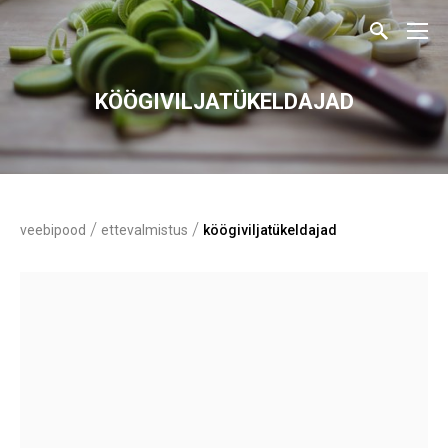
KÖÖGIVILJATÜKELDAJAD
/
/
veebipood
ettevalmistus
köögiviljatükeldajad