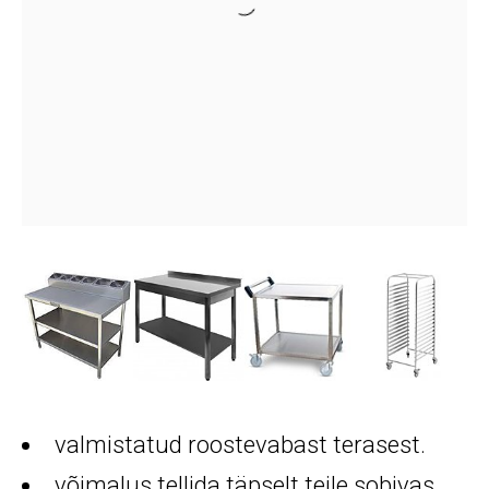
valmistatud roostevabast terasest.
võimalus tellida täpselt teile sobivas