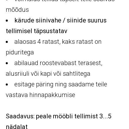
mõõdus
kärude siinivahe / siinide suurus
tellimisel täpsustatav
alaosas 4 ratast, kaks ratast on
piduritega
abilauad roostevabast terasest,
alusriiuli või kapi või sahtlitega
esitage päring ning saadame teile
vastava hinnapakkumise
Saadavus: peale mööbli tellimist 3...5
nädalat